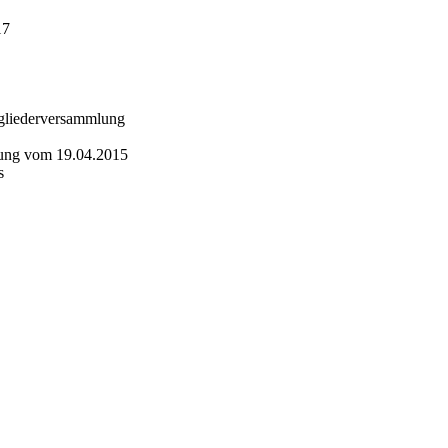
17
tgliederversammlung
lung vom 19.04.2015
s